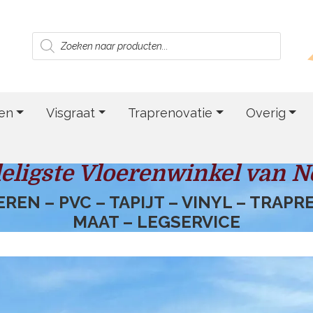
Producten
zoeken
en
Visgraat
Traprenovatie
Overig
eligste Vloerenwinkel van N
EN – PVC – TAPIJT – VINYL – TRAP
MAAT – LEGSERVICE