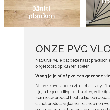
Tr
Multi
planken
ONZE PVC VLOE
Natuurlijk wil je dat deze naast praktisch
ongestoord op kunnen spelen.
Vraag je je af of pvc een gezonde vl
AL onze pvc vloeren zijn, net als vinyl, f
zijn, in tegenstelling tot ftalaten, volled
Een nieuw product heeft altijd een bepaa
uit het product vrijkomen, dit noemen we o
en Ter Hurne pvc beschikken over versch