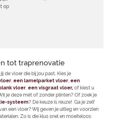
ct op
n tot traprenovatie
j de vloer die bij jou past. Kies je
vloer
,
een lamelparket vloer
,
een
plank vloer
,
een visgraat vloer,
of kiest u
Wil je deze mét of zonder plinten? Of zoek je
tie-systeem
? De keuze is reuze! Ga je zelf
an een vloer? Wij geven je uitleg en voorzien
terialen. Zo is die klus snel en moeiteloos