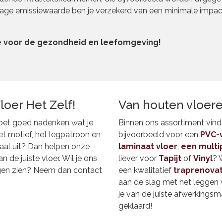
n lage emissiewaarde ben je verzekerd van een minimale impa
e voor de gezondheid en leefomgeving!
Vloer Het Zelf!
Van houten vloere
 moet goed nadenken wat je
Binnen ons assortiment vind ji
het motief, het legpatroon en
bijvoorbeeld voor een
PVC-
emaal uit? Dan helpen onze
laminaat vloer
,
een multi
 de juiste vloer. Wil je ons
liever voor
Tapijt
of
Vinyl
? 
ogen zien? Neem dan contact
een kwalitatief
traprenova
aan de slag met het leggen v
je van de juiste afwerkingsma
geklaard!