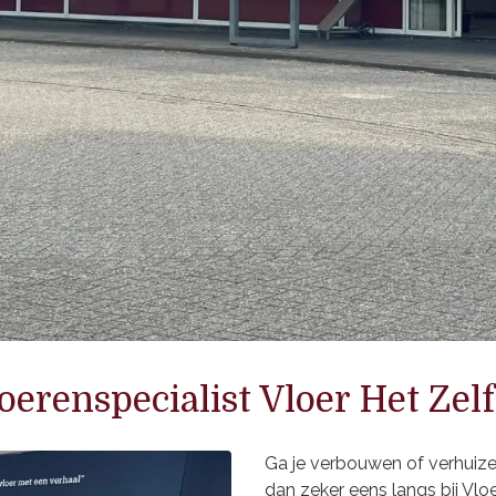
oerenspecialist Vloer Het Zelf
Ga je verbouwen of verhuiz
dan zeker eens langs bij Vloe