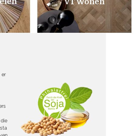
ielen
VT Wonen
 er
ers
.
 die
asta
even