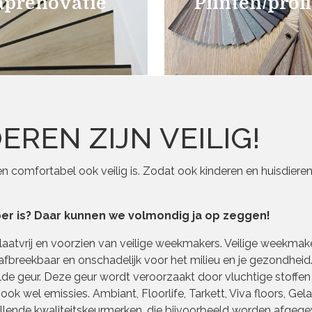
aprenovatie
Plinten/prof
REN ZIJN VEILIG!
 en comfortabel ook veilig is. Zodat ook kinderen en huisdieren
oer is? Daar kunnen we volmondig ja op zeggen!
talaatvrij en voorzien van veilige weekmakers. Veilige weekmak
ig afbreekbaar en onschadelijk voor het milieu en je gezondheid
lde geur. Deze geur wordt veroorzaakt door vluchtige stoffen
ok wel emissies. Ambiant, Floorlife, Tarkett, Viva floors, Gel
illende kwaliteitskeurmerken, die bijvoorbeeld worden afgeg