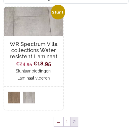
Stunt!
WR Spectrum Villa
collections Water
resistent Laminaat
Oorspronkelijke
Huidige
€
18,95
€
24,95
prijs
,
prijs
Stuntaanbiedingen
Laminaat vloeren
was:
is:
€24,95.
€18,95.
←
1
2