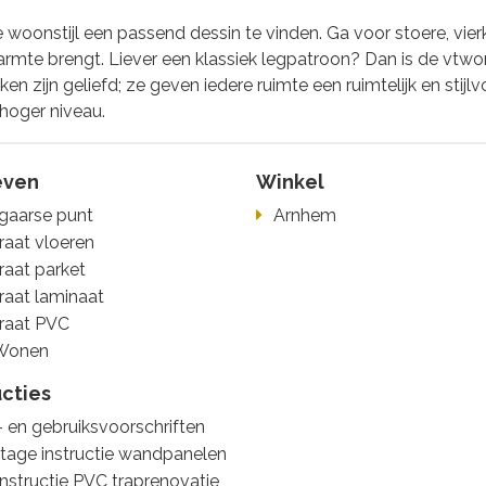
e woonstijl een passend dessin te vinden. Ga voor stoere, vi
n warmte brengt. Liever een klassiek legpatroon? Dan is de vt
 zijn geliefd; ze geven iedere ruimte een ruimtelijk en stijlvo
 hoger niveau.
even
Winkel
gaarse punt
Arnhem
raat vloeren
raat parket
raat laminaat
raat PVC
Wonen
ucties
 en gebruiksvoorschriften
age instructie wandpanelen
nstructie PVC traprenovatie