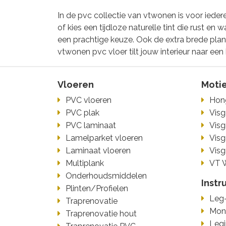
In de pvc collectie van vtwonen is voor ieder
of kies een tijdloze naturelle tint die rust e
een prachtige keuze. Ook de extra brede planken
vtwonen pvc vloer tilt jouw interieur naar een
Vloeren
Moti
PVC vloeren
Hon
PVC plak
Visg
PVC laminaat
Visg
Lamelparket vloeren
Visg
Laminaat vloeren
Visg
Multiplank
VT 
Onderhoudsmiddelen
Instr
Plinten/Profielen
Leg-
Traprenovatie
Mont
Traprenovatie hout
Legi