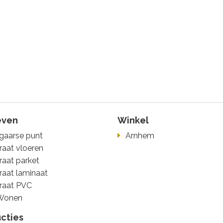
even
Winkel
gaarse punt
Arnhem
raat vloeren
raat parket
raat laminaat
raat PVC
Wonen
ucties