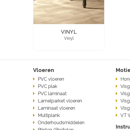
VINYL
Vinyl
Vloeren
Moti
PVC vloeren
Hon
PVC plak
Visg
PVC laminaat
Visg
Lamelparket vloeren
Visg
Laminaat vloeren
Visg
Multiplank
VT 
Onderhoudsmiddelen
Instr
Plinten/Profielen