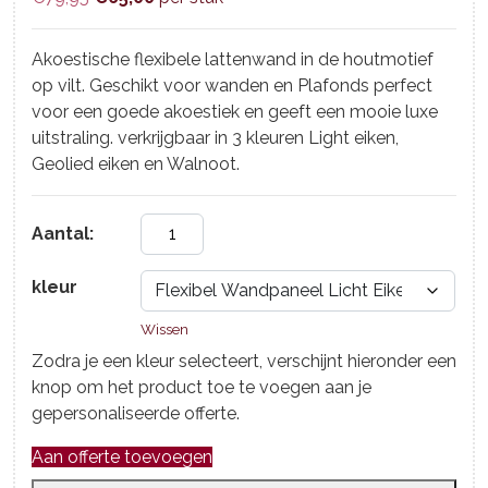
prijs
prijs
was:
is:
Akoestische flexibele lattenwand in de houtmotief
€79,95.
€65,00.
op vilt. Geschikt voor wanden en Plafonds perfect
voor een goede akoestiek en geeft een mooie luxe
uitstraling. verkrijgbaar in 3 kleuren Light eiken,
Geolied eiken en Walnoot.
Aantal:
kleur
Wissen
Zodra je een kleur selecteert, verschijnt hieronder een
knop om het product toe te voegen aan je
gepersonaliseerde offerte.
Aan offerte toevoegen