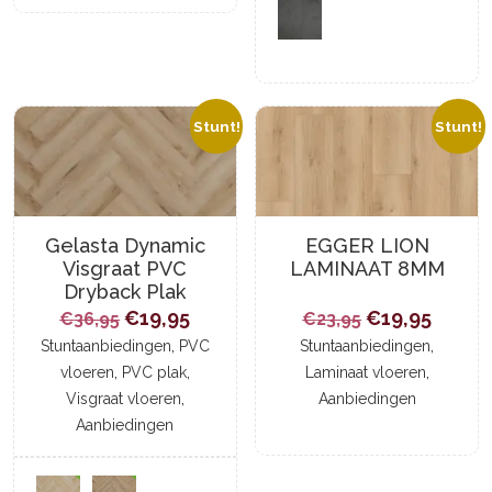
Stunt!
Stunt!
Gelasta Dynamic
EGGER LION
Visgraat PVC
LAMINAAT 8MM
Dryback Plak
Oorspronkelijke
Huidige
Oorspronkeli
Huidi
€
19,95
€
19,95
€
36,95
€
23,95
prijs
,
prijs
prijs
prijs
,
Stuntaanbiedingen
PVC
Stuntaanbiedingen
,
,
,
vloeren
PVC plak
Laminaat vloeren
was:
is:
was:
is:
,
Visgraat vloeren
Aanbiedingen
€36,95.
€19,95.
€23,95.
€19,95
Aanbiedingen