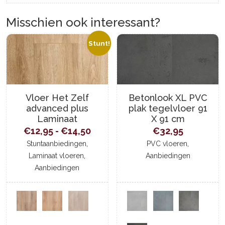
Misschien ook interessant?
Stunt!
Vloer Het Zelf
Betonlook XL PVC
advanced plus
plak tegelvloer 91
Laminaat
X 91 cm
Prijsklasse:
€
12,95
-
€
14,50
€
32,95
,
€12,95
,
Stuntaanbiedingen
PVC vloeren
,
Laminaat vloeren
Aanbiedingen
tot
Aanbiedingen
€14,50