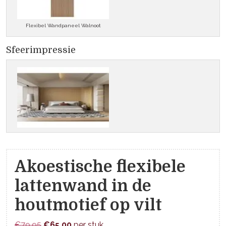
Flexibel Wandpaneel Walnoot
Sfeerimpressie
Akoestische flexibele
lattenwand in de
houtmotief op vilt
Oorspronkelijke
Huidige
€
79,95
€
65,00
per stuk