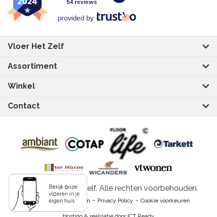
54 reviews
provided by
Vloer Het Zelf
Assortiment
Winkel
Contact
© 2026 Vloer het Zelf. Alle rechten voorbehouden.
-
-
Algemene voorwaarden
Privacy Policy
Cookie voorkeuren
Hosting & realisatie door ICT Ready