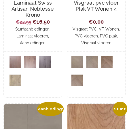
Laminaat Swiss
Visgraat pvc vloer
Artisan Noblesse
Plak VT Wonen 4
Krono
Oorspronkelijke
Huidige
€
16,50
€
0,00
€
22,95
prijs
prijs
,
,
,
Stuntaanbiedingen
Visgraat PVC
VT Wonen
,
,
,
Laminaat vloeren
PVC vloeren
PVC plak
was:
is:
Aanbiedingen
Visgraat vloeren
€22,95.
€16,50.
Aanbieding!
Stunt!