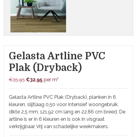
Gelasta Artline PVC
Plak (Dryback)
Oorspronkelijke
Huidige
€
35,95
€
32,95
per m²
prijs
prijs
was:
is:
Gelasta Artline PVC Plak (Dryback), planken in 6
€35,95.
€32,95.
kleuren, slijtlaag 0,50 voor intensief woongebruik,
dikte 2,5 mm, 121,92 cm lang en 22,86 cm breed, De
artline is er in 6 kleuren en is ook in visgraat
verkrijgbaar, Vrij van schadelijke weekmakers.