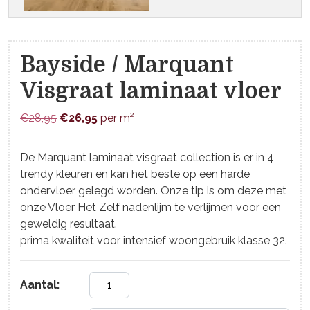
Bayside / Marquant
Visgraat laminaat vloer
Oorspronkelijke
Huidige
€
28,95
€
26,95
per m²
prijs
prijs
was:
is:
De Marquant laminaat visgraat collection is er in 4
€28,95.
€26,95.
trendy kleuren en kan het beste op een harde
ondervloer gelegd worden. Onze tip is om deze met
onze Vloer Het Zelf nadenlijm te verlijmen voor een
geweldig resultaat.
prima kwaliteit voor intensief woongebruik klasse 32.
Aantal: