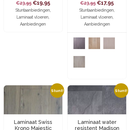
Oorspronkelijke
Huidige
Oorspronkel
Huidi
€
19,95
€
17,95
€
23,95
€
23,95
prijs
prijs
,
prijs
prijs
,
Stuntaanbiedingen
Stuntaanbiedingen
,
,
Laminaat vloeren
Laminaat vloeren
was:
is:
was:
is:
Aanbiedingen
Aanbiedingen
€23,95.
€19,95.
€23,95.
€17,95
Stunt!
Stunt!
Laminaat Swiss
Laminaat water
Krono Majestic
resistent Madison