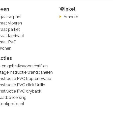
even
Winkel
gaarse punt
Arnhem
raat vloeren
raat parket
raat laminaat
raat PVC
Wonen
ucties
 en gebruiksvoorschriften
age instructie wandpanelen
nstructie PVC traprenovatie
nstructie PVC click Unilin
nstructie PVC dryback
aatbeheersing
tookprotocol