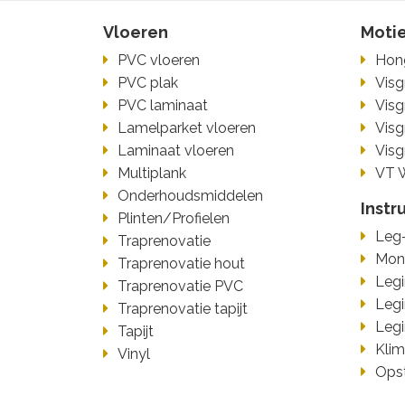
Vloeren
Moti
PVC vloeren
Hon
PVC plak
Visg
PVC laminaat
Visg
Lamelparket vloeren
Visg
Laminaat vloeren
Visg
Multiplank
VT 
Onderhoudsmiddelen
Instr
Plinten/Profielen
Leg-
Traprenovatie
Mont
Traprenovatie hout
Legi
Traprenovatie PVC
Legi
Traprenovatie tapijt
Legi
Tapijt
Klim
Vinyl
Ops