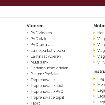
Vloeren
Moti
PVC vloeren
Hon
PVC plak
Visg
PVC laminaat
Visg
Lamelparket vloeren
Visg
Laminaat vloeren
Visg
Multiplank
VT 
Onderhoudsmiddelen
Instr
Plinten/Profielen
Leg-
Traprenovatie
Mont
Traprenovatie hout
Legi
Traprenovatie PVC
Legi
Traprenovatie tapijt
Legi
Tapijt