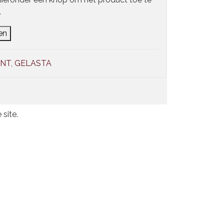
.
en
ANT
,
GELASTA
 site.