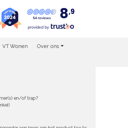
8
,9
54 reviews
provided by
VT Wonen
Over ons
amer(s) en/of trap?
nkel!
t hieronder een knop om het product toe te