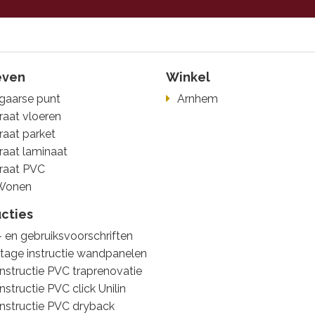
even
Winkel
gaarse punt
Arnhem
raat vloeren
raat parket
raat laminaat
raat PVC
Wonen
ucties
 en gebruiksvoorschriften
age instructie wandpanelen
nstructie PVC traprenovatie
nstructie PVC click Unilin
nstructie PVC dryback