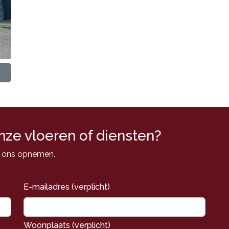
nze vloeren of diensten?
t ons opnemen.
E-mailadres (verplicht)
Woonplaats (verplicht)