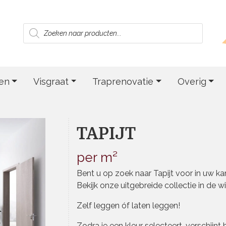
Producten
zoeken
en
Visgraat
Traprenovatie
Overig
TAPIJT
per m²
Bent u op zoek naar Tapijt voor in uw k
Bekijk onze uitgebreide collectie in de wi
Zelf leggen óf laten leggen!
Zodra je een kleur selecteert, verschijn